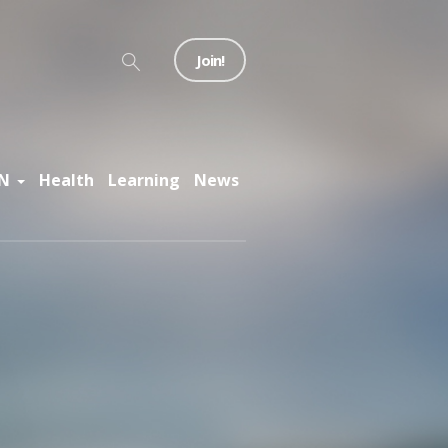
Join!
N
Health
Learning
News