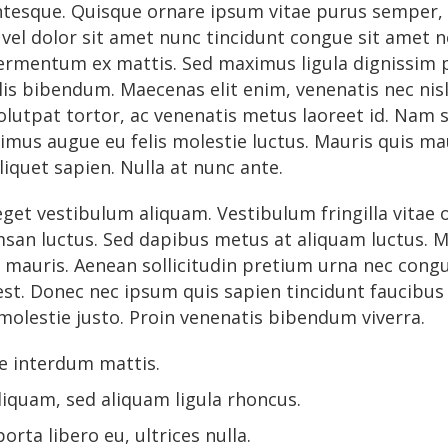
ntesque. Quisque ornare ipsum vitae purus semper
vel dolor sit amet nunc tincidunt congue sit amet n
t fermentum ex mattis. Sed maximus ligula dignissi
s bibendum. Maecenas elit enim, venenatis nec nisl 
olutpat tortor, ac venenatis metus laoreet id. Nam so
mus augue eu felis molestie luctus. Mauris quis mau
liquet sapien. Nulla at nunc ante.
et vestibulum aliquam. Vestibulum fringilla vitae o
san luctus. Sed dapibus metus at aliquam luctus. Ma
 mauris. Aenean sollicitudin pretium urna nec cong
 est. Donec nec ipsum quis sapien tincidunt faucibu
molestie justo. Proin venenatis bibendum viverra.
e interdum mattis.
liquam, sed aliquam ligula rhoncus.
porta libero eu, ultrices nulla.